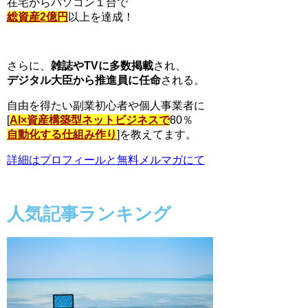
在宅からパソコン１台で
総資産2億円
以上を達成！
さらに、
雑誌やTVに多数掲載
され、
デジタル大臣から推進員に任命
される。
自由を得たい副業初心者や個人事業者に
[
AI×資産構築型ネットビジネスで
80％
自動化する仕組み作り
]を教えてます。
詳細はプロフィールと無料メルマガにて
人気記事ランキング