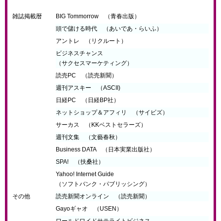
雑誌掲載暦
BIG Tommorrow （青春出版）
頭で儲ける時代 （あいであ・らいふ）
アントレ （リクルート）
ビジネスチャンス
（サクセスマーケティング）
読売PC （読売新聞）
週刊アスキー （ASCII)
日経PC （日経BP社）
ネットショップ＆アフィリ （サイビズ）
サーカス （KKベストセラーズ）
週刊文集 （文藝春秋）
Business DATA （日本実業出版社）
SPA! （扶桑社）
Yahoo! Internet Guide
（ソフトバンク・パブリッシング）
その他
読売新聞オンライン （読売新聞）
Gayoギャオ （USEN）
ワールドワイドサテライトビジネス