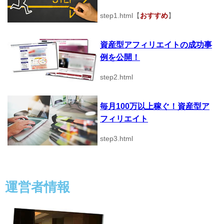
step1.html【
おすすめ
】
資産型アフィリエイトの成功事
例を公開！
step2.html
毎月100万以上稼ぐ！資産型ア
フィリエイト
step3.html
運営者情報