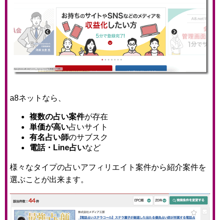
a8ネットなら、
複数の占い案件
が存在
単価が高い
占いサイト
有名占い師
のサブスク
電話・Line占い
など
様々なタイプの占いアフィリエイト案件から紹介案件を
選ぶことが出来ます。