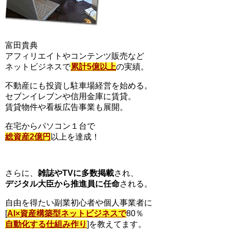
富田貴典
アフィリエイトやコンテンツ販売など
ネットビジネスで
累計5億以上
の実績。
不動産にも投資し駐車場経営を始める。
セブンイレブンや信用金庫に賃貸。
賃貸物件や看板広告事業も展開。
在宅からパソコン１台で
総資産2億円
以上を達成！
さらに、
雑誌やTVに多数掲載
され、
デジタル大臣から推進員に任命
される。
自由を得たい副業初心者や個人事業者に
[
AI×資産構築型ネットビジネスで
80％
自動化する仕組み作り
]を教えてます。