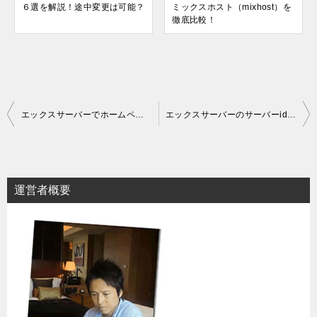
６選を解説！途中変更は可能？
ミックスホスト（mixhost）を
徹底比較！
投
エックスサーバーでホームページを作成する３つの方法
エックスサーバーのサーバーidで作る初期ドメインは使い道は？変更は可能？
稿
ナ
ビ
運営者概要
ゲ
ー
シ
ョ
ン